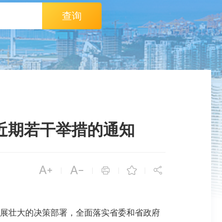
查询
近期若干举措的通知





|
|
|
|
展壮大的决策部署，全面落实省委和省政府