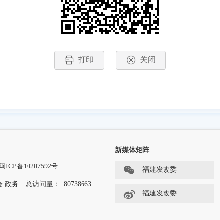
打印
关闭
新媒体矩阵
闽ICP备10207592号
福建发改委
.政务
总访问量：
80738663
福建发改委