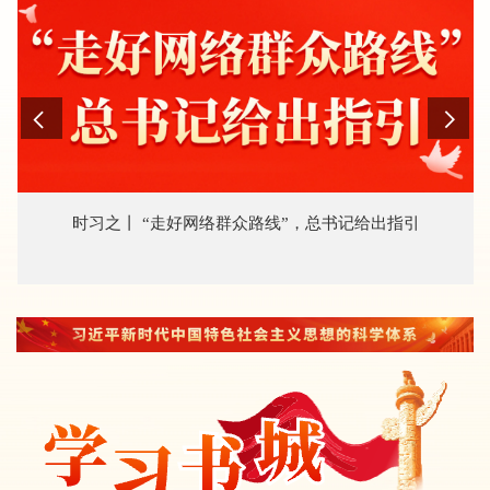
组、“三会一课”、主题党日活动等常态化开展集中学
习、交流研讨，推动党员、干部理解和把握这一思想的
丰富内涵、精神实质和实践要求，进一步深刻领悟“两个
确立”的决定性意义，坚决做到“两个维护”。 会议要
求，要用习近平党建思想武装头脑、指导实践、推动工
作，一体推进党建与业务同谋划、同部署、同督办，推
动机关党建引领规划编制、政策制定、项目论证全过
时习之丨 “走好网络群众路线”，总书记给出指引
程；发挥党组织战斗堡垒作用，凝聚党员干部合力，提
升规划执行力、重大任务落实质效。要压紧压实管党治
党责任，夯实党支部规范化建设基础，常态化抓好党员
教育管理，持之以恒纠治“四风”，一体推进纪律教育、
廉政警示教育，引导党员干部严守纪律规矩、牢固树立
和践行正确政绩观，打造忠诚干净担当的发改干部队
伍，纵深推进全面从严治党，涵养风清气正的机关政治
生态。 委党组成员围绕学习习近平党建思想作交流