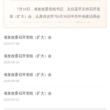
7月10日，省发改委党组书记、主任孟芊主持召开党
组（扩大）会，认真传达学习6月30日中共中央政治局会
议、习近平总书记对防汛救灾工作作出的重要指示、对
福建泉州晋江市一鞋厂火灾事故做出的重要指示精神，
省发改委召开党组（扩大）会
落实省委常委会（扩大）会议、省委省政府有关专题会
2026-07-08
部署，研究我委贯彻落实措施。 会议强调，要提高
政治站位，筑牢思想防线，全委上下要把思想和行动统
省发改委召开党组（扩大）会
一到习近平总书记关于防汛救灾工作的重要指示精神上
2026-06-24
来，坚决贯彻党中央国务院决策部署和省委省政府工作
省发改委召开党组（扩大）会
要求，坚持“人民至上、生命至上”，牢固树立底线思
2026-06-08
维、极限思维，绷紧防台救灾这根弦，把保障人民群众
生命财产安全摆在首位，以最为极端负责的态度，统筹
省发改委召开党组（扩大）会
抓好火灾事故处置和防台风这两项头等大事，以最高标
2026-05-21
准、最严要求落实好各项工作，切实保障人民生命财产