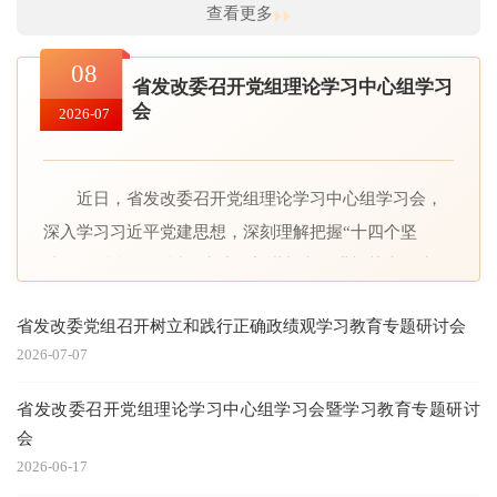
安全。 会议强调，要立足岗位职责，抓实具体工
查看更多
作，充分发挥委防台风、安全生产两个工作机制作用，
08
立足最不利情况做好万全准备，做到守土有责、守土负
省发改委召开党组理论学习中心组学习
责、守土尽责。要下沉一线、靠前指导，抓本级带系
会
2026-07
统，围绕安全生产、防范9号“巴威”台风工作的部署，认
真落实安全生产十五条硬措施，聚焦粮食、能源、铁
近日，省发改委召开党组理论学习中心组学习会，
路、数据、重点项目等重点领域全面开展隐患排查，制
深入学习习近平党建思想，深刻理解把握“十四个坚
定问题清单、建立整治台账、加快推进整改，确保各类
持”，自觉运用习近平党建思想谋划和推进机关党的建
风险隐患动态清零。要备足物资、保障民生，做好重要
设，牢牢把握坚持党中央集中统一领导这一最高原则，
民生商品保供稳价，启动应急价格监测，备齐救灾物
省发改委党组召开树立和践行正确政绩观学习教育专题研讨会
坚持用党的创新理论凝心铸魂，统筹推进党建、业务融
资，根据省防汛抗旱指挥部要求及时下拨。要抓好灾后
2026-07-07
合发展，以高质量党建促进发展改革工作高质量发展。
恢复重建，准确评估受灾情况，摸清底数，做好政策对
委党组书记、主任孟芊主持会议并讲话。 会议指
省发改委召开党组理论学习中心组学习会暨学习教育专题研讨
接，支持受灾地区恢复重建，推动尽快恢复正常生产生
出，党的十八大以来，以习近平同志为核心的党中央不
会
活秩序。 会议要求，要压紧压实责任，夯实安全根
断深化对党的建设规律性认识，围绕建设什么样的长期
2026-06-17
基，委管委属单位和各党支部要在会后第一时间动员部