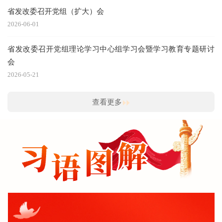
执政的马克思主义政党、怎样建设长期执政的马克思主
署，切实将安全生产、防御台风各项要求传达到每名党
省发改委召开党组（扩大）会
义政党的重大时代课题，提出了一系列新理念新思想新
员干部，按要求做好各项防御工作，全面提升管理水
2026-06-01
战略，形成习近平党建思想。这一思想丰富和发展了马
平。要严格执行24小时值班和领导带班制度，实时跟踪
克思主义建党学说，是坚持把马克思主义基本原理同中
省发改委召开党组理论学习中心组学习会暨学习教育专题研讨
台风路径、雨情汛情变化，加强内部安全巡查、预警、
国具体实际相结合、同中华优秀传统文化相结合推进党
会
提醒，第一时间上报突发险情灾情，及时研究处置突发
的理论创新的重大成果，是党和人民实践经验和集体智
2026-05-21
情况。要加强与属地党组织对接，推动委各级党组织和
慧的结晶，是习近平新时代中国特色社会主义思想的重
党员干部充分发挥战斗堡垒和先锋模范作用，在安全生
查看更多
要组成部分，为深入推进新时代党的建设新的伟大工程
产排查整治、防汛防台风中勇挑重担、冲锋在前。要用
提供了根本遵循和行动指南。要深入学习领会习近平党
心用情关爱干部职工，保障生命财产安全，帮助解决实
建思想的政治意蕴、科学内涵和政治品格，准确理解和
际困难。 委党组成员、厅级领导，委总规划师，驻
把握“十四个坚持”的内在联系和实践要求。 会议强
委纪检监察组，机关各处室和所属单位主要负责同志参
调，要把学习贯彻习近平党建思想作为当前和今后一个
加了会议。
【查看详情】
时期的一项重要政治任务，坚持读原著、学原文、悟原
理，逐篇研读《习近平党建文选》《习近平党建思想学
习纲要》等权威教材和辅助读物，通过理论学习中心