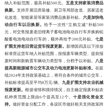
纳入补贴范围，最高补贴500元。
五是支持家装消费品
换新。
支持开展旧房装修、厨卫等局部改造、居家适老
化改造、智能家居等家装消费品换新补贴。
六是加快电
动自行车以旧换新。
给予一次性“立购立减”补贴500
元，对交售报废老旧锂离子蓄电池电动自行车并换购铅
酸蓄电池电动自行车的，额外再给予200元补贴。
七是
扩围支持老旧营运货车报废更新。
新增国四及以下排放
标准营运货车纳入补贴范围，按报废车辆类型、提前报
废时间和新购置车辆动力类型等，分档予以补贴。
八是
提高新能源城市公交车及动力电池更新补贴标准。
在延
续2024年支持政策基础上，将符合条件的城市公交车，
补贴标准提高至平均8万元/辆。
九是扩围支持农业机械
报废更新。
根据省情和摸排情况，自主确定报废补贴农
机种类范围上限由6个提高至12个。
十是强化
资金
支
持。
做好资金分配工作，各设区市做好相关支持政策跨