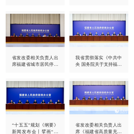
建诚信福建”主题新闻
设推动港航贸一体化发
发布会召开
展新闻发布会并回答记
者提问
省发改委相关负责人出
我省贯彻落实《中共中
席福建省城市居民停车
央 国务院关于支持福建
不便利专项治理工作新
探索海峡两岸融合发展
闻发布会并回答记者提
新路 建设两岸融合发展
问
示范区的意见》系列新
闻发布会（第八场）召
开
“十五五”规划《纲要》
省发改委相关负责人出
新闻发布会丨擘画“十
席《福建省高质量充分