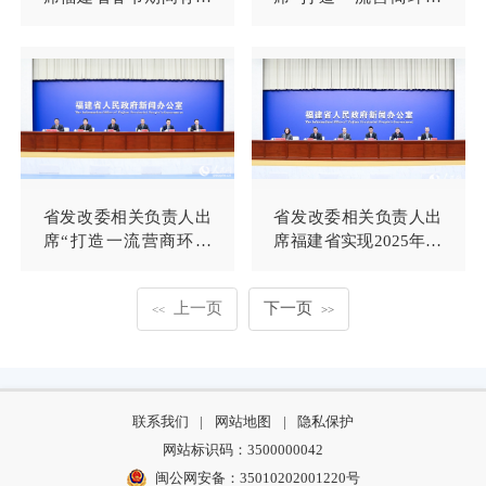
工作新闻发布会
促进高质量发展”系列
主题新闻发布会（第一
场）
省发改委相关负责人出
省发改委相关负责人出
席“打造一流营商环境
席福建省实现2025年一
促进高质量发展”系列
季度经济社会发展良好
主题新闻发布会（第一
开局若干措施新闻发布
上一页
下一页
场）并回答记者提问
会
<<
>>
联系我们
|
网站地图
|
隐私保护
网站标识码：3500000042
闽公网安备：35010202001220号