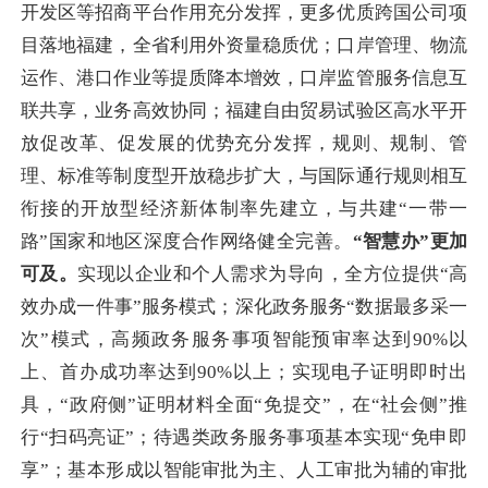
开发区等招商平台作用充分发挥，更多优质跨国公司项
目落地福建，全省利用外资量稳质优；口岸管理、物流
运作、港口作业等提质降本增效，口岸监管服务信息互
联共享，业务高效协同；福建自由贸易试验区高水平开
放促改革、促发展的优势充分发挥，规则、规制、管
理、标准等制度型开放稳步扩大，与国际通行规则相互
衔接的开放型经济新体制率先建立，与共建“一带一
路”国家和地区深度合作网络健全完善。
“智慧办”更加
可及。
实现以企业和个人需求为导向，全方位提供“高
效办成一件事”服务模式；深化政务服务“数据最多采一
次”模式，高频政务服务事项智能预审率达到90%以
上、首办成功率达到90%以上；实现电子证明即时出
具，“政府侧”证明材料全面“免提交”，在“社会侧”推
行“扫码亮证”；待遇类政务服务事项基本实现“免申即
享”；基本形成以智能审批为主、人工审批为辅的审批