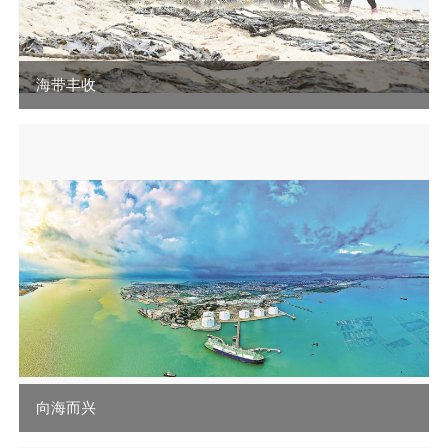
海带丰收
向海而兴