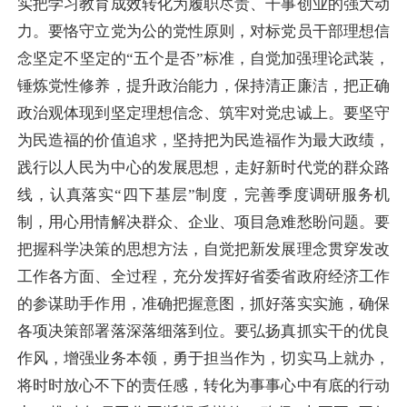
实把学习教育成效转化为履职尽责、干事创业的强大动
力。要恪守立党为公的党性原则，对标党员干部理想信
念坚定不坚定的“五个是否”标准，自觉加强理论武装，
锤炼党性修养，提升政治能力，保持清正廉洁，把正确
政治观体现到坚定理想信念、筑牢对党忠诚上。要坚守
为民造福的价值追求，坚持把为民造福作为最大政绩，
践行以人民为中心的发展思想，走好新时代党的群众路
线，认真落实“四下基层”制度，完善季度调研服务机
制，用心用情解决群众、企业、项目急难愁盼问题。要
把握科学决策的思想方法，自觉把新发展理念贯穿发改
工作各方面、全过程，充分发挥好省委省政府经济工作
的参谋助手作用，准确把握意图，抓好落实实施，确保
各项决策部署落深落细落到位。要弘扬真抓实干的优良
作风，增强业务本领，勇于担当作为，切实马上就办，
将时时放心不下的责任感，转化为事事心中有底的行动