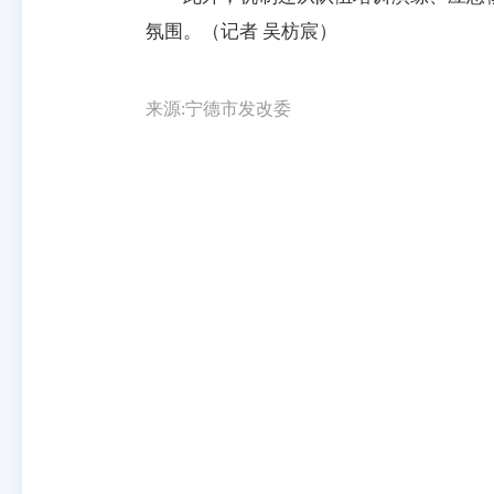
氛围。（记者 吴枋宸）
来源:宁德市发改委