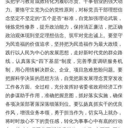
实把学习教育成效转化为履职尽责、干事创业的强大动
力。要恪守立党为公的党性原则，对标党员干部理想信
念坚定不坚定的“五个是否”标准，自觉加强理论武装，
锤炼党性修养，提升政治能力，保持清正廉洁，把正确
政治观体现到坚定理想信念、筑牢对党忠诚上。要坚守
为民造福的价值追求，坚持把为民造福作为最大政绩，
践行以人民为中心的发展思想，走好新时代党的群众路
线，认真落实“四下基层”制度，完善季度调研服务机
制，用心用情解决群众、企业、项目急难愁盼问题。要
把握科学决策的思想方法，自觉把新发展理念贯穿发改
工作各方面、全过程，充分发挥好省委省政府经济工作
的参谋助手作用，准确把握意图，抓好落实实施，确保
各项决策部署落深落细落到位。要弘扬真抓实干的优良
作风，增强业务本领，勇于担当作为，切实马上就办，
将时时放心不下的责任感，转化为事事心中有底的行动