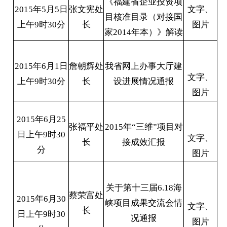
《福建省企业投资项
2015年5月5日
张文宪处
文字、
目核准目录（对接国
上午9时30分
长
图片
家2014年本）》解读
2015年6月1日
詹朝辉处
我省网上办事大厅建
文字、
上午9时30分
长
设进展情况通报
图片
2015年6月25
张福平处
2015年“三维”项目对
日上午9时30
文字、
长
接成效汇报
分
图片
关于第十三届6.18海
蔡荣富处
2015年6月30
峡项目成果交流会情
文字、
长
日上午9时30
况通报
图片