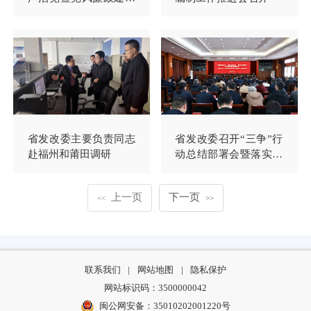
工作会议召开
省发改委主要负责同志
省发改委召开“三争”行
赴福州和莆田调研
动总结部署会暨落实中
央巡视反馈意见整改工
作推进会
上一页
下一页
<<
>>
联系我们
|
网站地图
|
隐私保护
网站标识码：3500000042
闽公网安备：35010202001220号