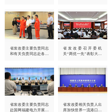
部署推进会召开
理联席会议暨全省开展
铁路沿线安全环境隐患
排查整治大会战启动会
议
省发改委主要负责同志
省发改委召开委机
和有关负责同志赴各地
关“两优一先”表彰大会
调度防汛防台工作
暨学习教育专题党课报
告会
省发改委主要负责同志
省发改委相关负责人出
赴国网福建电力开展迎
席加快世界一流港口建