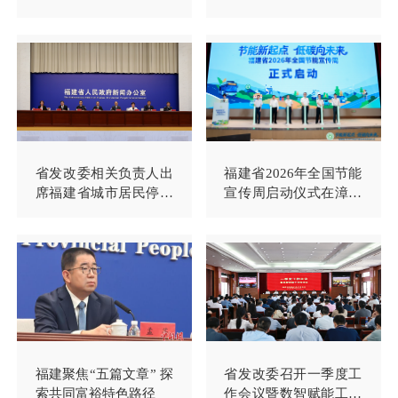
峰度夏电力保供调研
设推动港航贸一体化发
展新闻发布会并回答记
者提问
省发改委相关负责人出
福建省2026年全国节能
席福建省城市居民停车
宣传周启动仪式在漳州
不便利专项治理工作新
举行
闻发布会并回答记者提
问
福建聚焦“五篇文章” 探
省发改委召开一季度工
索共同富裕特色路径
作会议暨数智赋能工作