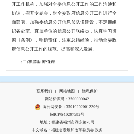
开工作机构，加强对全委信息公开工作的工作沟通和
协调，召开专题会，对全委政府信息公开工作进行全
面部署。加强委信息公开信息员队伍建设，不定期组
织各处室、直属单位的信息公开联络员，认真学习贯
彻《条例》，明确责任，注重总结经验，推动全委政
府信息公开工作的规范、提高和深入发展。
(二)完善制度流程
一是不断完善公开流程，把信息公开工作作为公
文处理流程中的一个重要环节，严格执行公文审核的
联系我们
|
网站地图
|
隐私保护
同时，进行保密审核和信息公开审核，做到信息制作
网站标识码：3500000042
与审核同步，生成与公开同步。二是认真落实主动公
闽公网安备：35010202001220号
开政府信息送交工作制度、年度报告工作制度，以及
闽ICP备10207592号
政府信息公开统计报送制度，及时、准确地向社会公
地址：福建省福州市湖东路78号
开我委的政府信息公开情况。三是不断完善依申请公
中文域名：福建省发展和改革委员会.政务