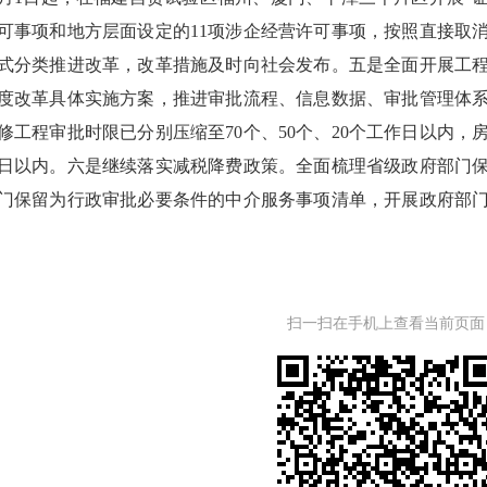
可事项和地方层面设定的11项涉企经营许可事项，按照直接取
式分类推进改革，改革措施及时向社会发布。五是全面开展工
度改革具体实施方案，推进审批流程、信息数据、审批管理体
修工程审批时限已分别压缩至70个、50个、20个工作日以内
作日以内。六是继续落实减税降费政策。全面梳理省级政府部门
门保留为行政审批必要条件的中介服务事项清单，开展政府部
停止、取消或降低7项收费项目。向社会公布高速公公路、铁路
范事中事后监管。一是打造“双随机、一公开”升级版。探索完善
完成双随机抽查覆盖企业比例达5.8%，超额完成国家要求。抽
扫一扫在手机上查看当前页面
县三级部门总数达4436个，归集公示各类企业信息9868万多
设，将严重违法违规的药品生产流通（配送）企业、医保定点机
条可疑违规行为识别规则。三是构建以信用为基础的新型监管机制
合惩戒。全省已列异企业14.64万户次，拦截失信被执行人办理业务
及时更新行政许可和行政处罚信息，按照分级分类的原则，以统