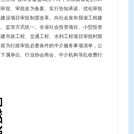
消审批、审批改为备案、实行告知承诺、优化审批
程建设项目审批制度改革。向社会发布我省工程建
系、监管方式统一。全省社会投资项目、小型投资
，房建市政工程、交通工程、水利工程项目审批时限
保留为行政审批必要条件的中介服务事项清单，公
门下属单位、行业协会商会、中介机构等乱收费行
、港口收费政策，大力降低物流成本。
标准化、智能化、集成化、一体化“四化监管”实
查结果及时公示，目前参与公示系统建设和信息归
条。二是对重点领域进行重点监管。推进医保基金监
构和药店、医保医师列入医保系统“黑名单”，设
。推进信用分级分类监管，强化跨行业、跨领域、
3.28万次。“信用中国（福建）”网站设立了“双
一社会信用代码为标识，向社会提供新信息查询服