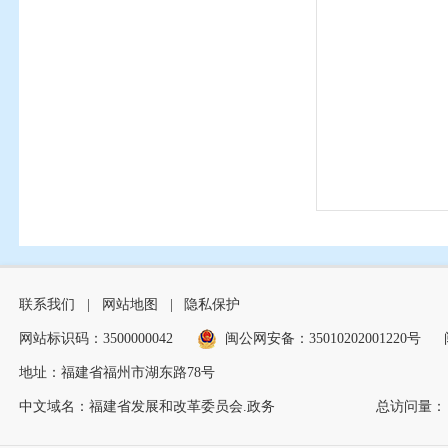
务。四是加快
动系统应用，
数据，共计推送
3.全面优化
服务事项从“
公布《行政审
《福建省政务
（二）构建
联系我们
|
网站地图
|
隐私保护
1.优化省网
网站标识码：3500000042
闽公网安备：35010202001220号
市、平潭综合
地址：福建省福州市湖东路78号
实现与国家政
中文域名：福建省发展和改革委员会.政务
总访问量：
办”。三是持
审核在后、材