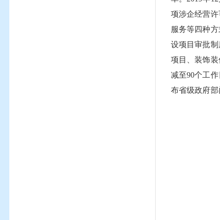
项涉企经营许
服务等四种方
设项目审批制
项目、装饰装
减至90个工
布省级政府部
为清理整治，
2.加强和规
施模式，全年
集的省、市、
管信用体系建
置1000多
跨部门失信联
公示”专栏，