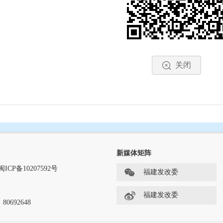
推进“互联网+监管”。完成省级“互联网+监管”系统建设，并
完成监管事项目录清单认领及登记21.97万项，检查实施清单登
企业信息164万条、监管行为数据1385万条、投诉举报143万条
关闭
政务服务。着力打造行政服务中心升级版。鼓励各地通过上门
跑多趟”向“一趟不用跑”转化。印发并公布《关于进一步推进全省
批和公共服务事项通用目录》建立规范统一的政务服务标准化
服务“好差评”管理办法（试行）》，全面推行“政府做的好不好群
全省一体化政务服务平台
新媒体矩阵
上办事大厅服务功能。一是整合各级政务服务资源，向企业和公
闽ICP备10207592号
福建发改委
实验区、83个县（市、区）和12个开发区行政服务中心业务系
务服务平台对接，成为国家一体化政务服务平台重要组成部分
福建发改委
80692648
续拓展系统功能。围绕群众办事“少跑腿、减材料、压时限”目标
料容缺受理和承诺告知、在线电子证照材料共享、全流程网上