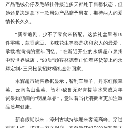
产品毛绒公仔及毛绒挂件接连多天都处于售罄状态，但
她还是决定拿下一款周边产品赠予男友，期待两人的爱
情长长久久。
“新春追剧，少不了零食来搭配。这款礼盒里有19
件零嘴，蒜香豌豆、多味花生等都是我和家人的最爱，
承载着满满的童年回忆。”在新近开业的永辉超市泉州
中骏世界城店，“90后”顾客林德栾正忙着将货架上的永
辉定制×三只松鼠招财桶礼盒带回家。
永辉超市销售数据显示，智利车厘子、丹东红颜草
莓、云南高山蓝莓、智利/秘鲁无籽青提等水果成为年
货采购期间的“明星单品”，意味着当代消费者更加注重
品质与健康。
新春假期以来，漳州古城持续迎来客流高峰。穿过