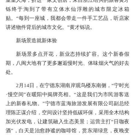
重重人海，挤进一家文创店，来自浙江绍兴的旅客黄才
铄终于淘到了带有立体水仙浮雕的城市限定冰箱
贴。“每到一座城，我都会带走一件手工艺品，听店家
讲述物件背后的城市文化。”黄才铄说。
新场景造就新体验
新场景多点开花，新业态持续扩容。这个新春假
期，八闽大地有了更多邂逅慢时光、体味烟火气的好去
处。
2月14日，在宁德东湖南岸观鸟楼东南侧，“宁时光
·慢空间”在暖阳中揭牌亮相。“这是我们为市民游客送
上的新春礼物。”宁德市蓝海旅游发展有限公司副总经
理陈正谋介绍，空间设计坚持低碳环保，采用全木结构
加光伏发电，让建筑融入生态美景；运营主打“日咖夜
酒”，白天是治愈静谧的咖啡馆，赏东湖绿意，夜晚变