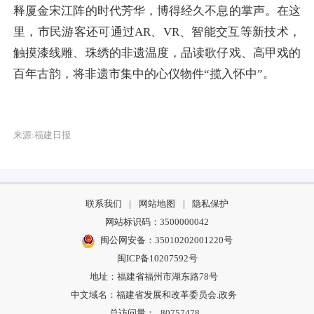
释厦金宋江阵的时代芳华，博得经久不息的掌声。在这
里，市民游客还可通过AR、VR、智能交互等新技术，
触摸漆线雕、珠绣的非遗温度，品读歌仔戏、高甲戏的
百年古韵，将非遗市集中的心仪物件“揽入怀中”。
来源:福建日报
联系我们
|
网站地图
|
隐私保护
网站标识码：3500000042
闽公网安备：35010202001220号
闽ICP备10207592号
地址：福建省福州市湖东路78号
中文域名：福建省发展和改革委员会.政务
总访问量：
80757478