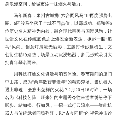
身浪漫空间，给城市添一抹烟火与活力。
马年新春，泉州古城携“六合同风马”IP再度强势出
圈。6匹骏马坐落于全城不同点位，以郑成功、郑和等6
位历史名人精神为内核，融合现代审美与国潮风尚，让
世遗文化在传统底色之上焕发全新表达，掀起一股“追
马”风尚。创意灯展流光溢彩，主题打卡妙趣横生，文
创衍生精巧别致，场景互动沉浸热烈，多元形式吸引大
批青年慕名而来。
用科技打通文化资源与消费体验。春节期间的厦门
中山路，成为“两岸数智非遗年”的精彩秀场。当机器人
遇上非遗，会擦出怎样的火花？2月20日16时许，一场
名为《科技艺阵—旺来》的主题秀令往来游客纷纷停下
脚步。站如松、行如风，一招一式行云流水——智能机
器人与传统武者同场列阵，以“古今同框”的视觉冲击诠