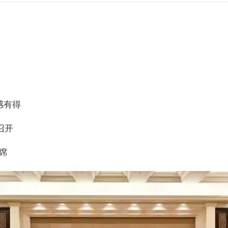
感有得
召开
席