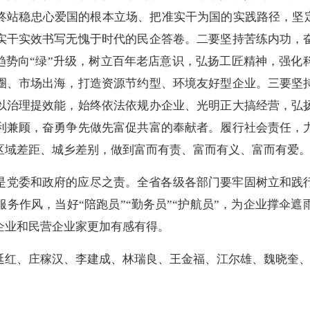
站稳忠心爱国的根本立场、把准实干为国的实践路径，坚定
实干实效书写无愧于时代的民企答卷。二要坚持苦练内功，
握趋势向“绿”升级，树立百年老店意识，弘扬工匠精神，强
圈、市场出海，打造资源节约型、环境友好型企业。三要坚
以治理提效能，始终依法依规办企业、光明正大搞经营，弘
利兼顾，奋勇争先做先富促共富的奉献者。履行社会责任，
区域差距、城乡差别，做到富而有责、富而有义、富而有爱
是党委和政府的应尽之责。全省各级各部门要牢固树立和践
务作风，当好“陪跑员”“勤务员”“护航员”，为企业撑伞
企业和民营企业家更加有感有得。
延红、庄稼汉、李建成、林瑞良、王金福、江尔雄、魏晓奎