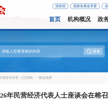
国务院
国家发展改革委
省
首页
机构概况
政
搜索
好开局宣传专栏（已归档）
推进成果
026年民营经济代表人士座谈会在榕