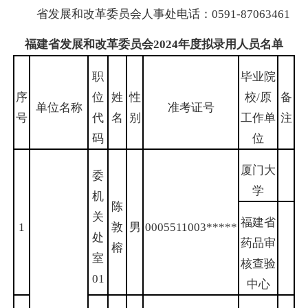
省发展和改革委员会人事处电话：0591-87063461
福建省发展和改革委员会2024年度拟录用人员名单
职
毕业院
序
位
姓
性
校/原
备
单位名称
准考证号
号
代
名
别
工作单
注
码
位
厦门大
委
学
机
陈
关
福建省
1
敦
男
0005511003*****
处
药品审
榕
室
核查验
01
中心