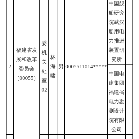
中国舰
船研究
院武汉
船用电
力推进
委
福建省发
装置研
机
林
展和改革
究所
关
2
海
男
0005511014
*****
委员会
处
中国电
啸
（00055）
室
建集团
02
福建省
电力勘
测设计
院有限
公司