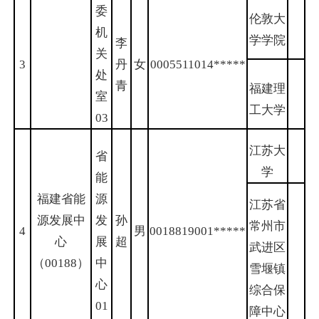
委
伦敦大
机
学学院
李
关
3
丹
女
0005511014
*****
处
青
福建理
室
工大学
03
江苏大
省
学
能
福建省能
源
江苏省
源发展中
发
孙
常州市
4
男
0018819001
*****
心
展
超
武进区
（00188）
中
雪堰镇
心
综合保
01
障中心