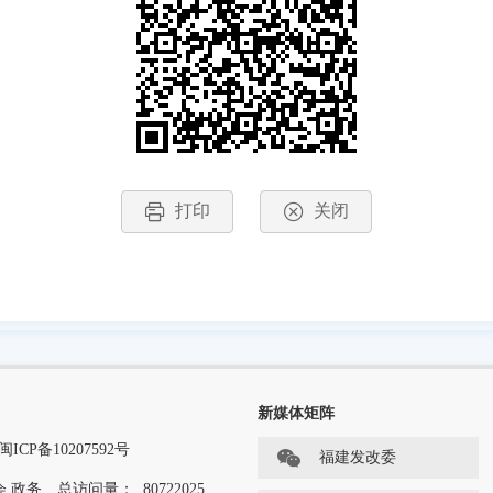
打印
关闭
新媒体矩阵
闽ICP备10207592号
福建发改委
.政务
总访问量：
80722025