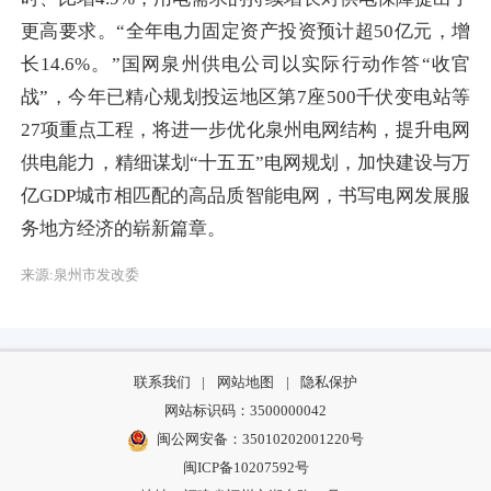
更高要求。“全年电力固定资产投资预计超50亿元，增
长14.6%。”国网泉州供电公司以实际行动作答“收官
战”，今年已精心规划投运地区第7座500千伏变电站等
27项重点工程，将进一步优化泉州电网结构，提升电网
供电能力，精细谋划“十五五”电网规划，加快建设与万
亿GDP城市相匹配的高品质智能电网，书写电网发展服
务地方经济的崭新篇章。
来源:泉州市发改委
联系我们
|
网站地图
|
隐私保护
网站标识码：3500000042
闽公网安备：35010202001220号
闽ICP备10207592号