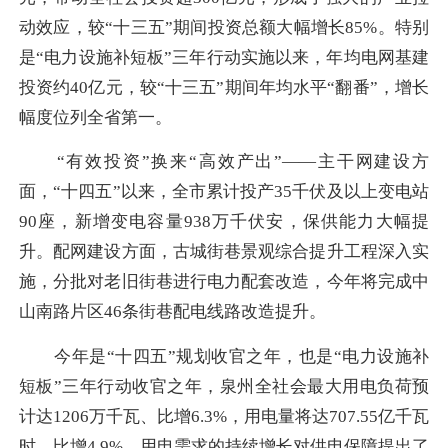
动效应，较“十三五”期间投资总额大幅增长85%。特别
是“电力设施补短板”三年行动实施以来，年均电网基建
投资约40亿元，较“十三五”期间年均水平“翻番”，增长
幅度位列全省第一。
“有效投资”换来“高效产出”——主干网建设方
面，“十四五”以来，全市累计投产35千伏及以上变电站
90座，新增变电容量938万千伏安，保供能力大幅提
升。配网建设方面，古城街巷景观综合提升工程深入实
施，分批对老旧街巷进行电力配套改造，今年将完成中
山南路片区46条街巷配电线路改造提升。
今年是“十四五”规划收官之年，也是“电力设施补
短板”三年行动收官之年，泉州全社会最大用电负荷预
计达1206万千瓦、比增6.3%，用电量将达707.55亿千瓦
时、比增4.9%，用电需求的持续增长对供电保障提出了