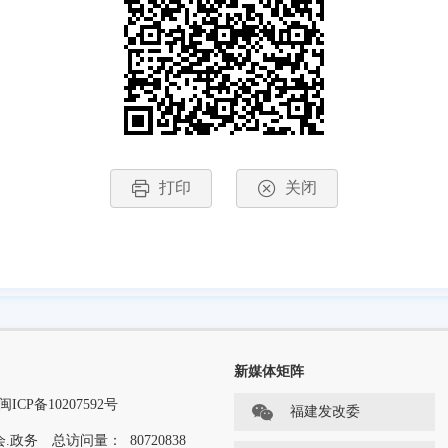
打印
关闭
新媒体矩阵
闽ICP备10207592号
福建发改委
.政务
总访问量：
80720838