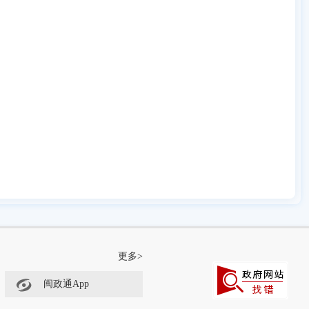
更多>
闽政通App