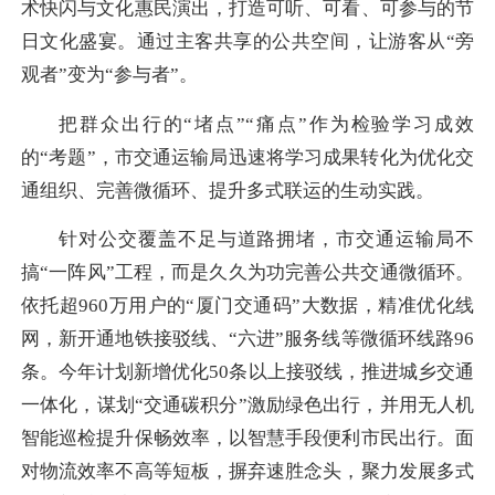
术快闪与文化惠民演出，打造可听、可看、可参与的节
日文化盛宴。通过主客共享的公共空间，让游客从“旁
观者”变为“参与者”。
把群众出行的“堵点”“痛点”作为检验学习成效
的“考题”，市交通运输局迅速将学习成果转化为优化交
通组织、完善微循环、提升多式联运的生动实践。
针对公交覆盖不足与道路拥堵，市交通运输局不
搞“一阵风”工程，而是久久为功完善公共交通微循环。
依托超960万用户的“厦门交通码”大数据，精准优化线
网，新开通地铁接驳线、“六进”服务线等微循环线路96
条。今年计划新增优化50条
以上接
驳线，推进城乡交通
一体化，谋划“交通碳积分”激励绿色出行，并用无人机
智能巡检提升保畅效率，以智慧手段便利市民出行。面
对物流效率不高等短板，摒弃速胜念头，聚力发展多式