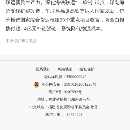
联运新质生产力。深化海铁联运“一单制”试点，谋划海
沧支线扩能改造，争取昌福厦高铁等纳入国家规划，统
筹推进国家综合货运枢纽28个重点项目收官，真金白银
拨付超2.4亿元补链强链，系统降低物流成本。
来源:厦门市发改委
联系我们
|
网站地图
|
隐私保护
网站标识码：3500000042
闽公网安备：35010202001220号
闽ICP备10207592号
地址：福建省福州市湖东路78号
中文域名：福建省发展和改革委员会.政务
总访问量：
80734508