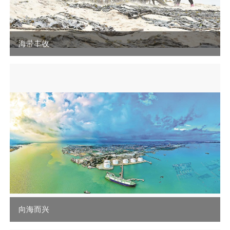
海带丰收
向海而兴