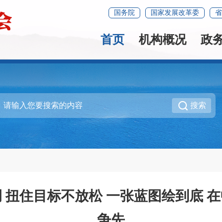
国务院
国家发展改革委
省
首页
机构概况
政
搜索
 扭住目标不放松 一张蓝图绘到底 
争先