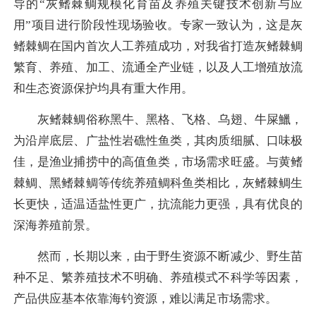
导的“灰鳍棘鲷规模化育苗及养殖关键技术创新与应
用”项目进行阶段性现场验收。专家一致认为，这是灰
鳍棘鲷在国内首次人工养殖成功，对我省打造灰鳍棘鲷
繁育、养殖、加工、流通全产业链，以及人工增殖放流
和生态资源保护均具有重大作用。
灰鳍棘鲷俗称黑牛、黑格、飞格、乌翅、牛屎鱲，
为沿岸底层、广盐性岩礁性鱼类，其肉质细腻、口味极
佳，是渔业捕捞中的高值鱼类，市场需求旺盛。与黄鳍
棘鲷、黑鳍棘鲷等传统养殖鲷科鱼类相比，灰鳍棘鲷生
长更快，适温适盐性更广，抗流能力更强，具有优良的
深海养殖前景。
然而，长期以来，由于野生资源不断减少、野生苗
种不足、繁养殖技术不明确、养殖模式不科学等因素，
产品供应基本依靠海钓资源，难以满足市场需求。