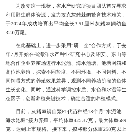
为改变这一现状，省水产研究所项目团队首先寻求
利用野生群体资源，发力攻克灰鳍棘鲷繁育技术难关，
于2024年成功培育出平均全长3.51厘米灰鳍棘鲷幼鱼
32.0万尾。
在此基础上，进一步采用“研—企”合作方式，于去
年7月开始在省海洋水产种业研究中心及诏安、东山等
地合作企业养殖场进行水泥池、海水池塘、池塘网箱和
高位池养殖，探索不同盐度、不同环境、不同饲料、不
同饲喂方式的养殖效果差异，观测不同养殖阶段的鱼体
生长变化。同时，通过科学调控水质、水色和水温等生
态因子，创新养殖关键技术，确定合适的养殖模式。
目前，灰鳍棘鲷自繁F1代苗种经18个月“水泥池—
海水池塘”接力养殖，平均体重425.37克，最大体重689
克，达到上市规格。接下来，拟将部分体重250克以上