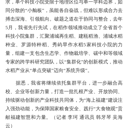
求，单个科技小院受限于地理区位与单一学科边界，如
同分散的“小舢板”，虽能各自奋战，但难以形成合力去
搏击深海、引领航向。破题之道在于协同与整合，去年
5月，我省先行先试，在稻作领域推动成立了全省首个
科技小院集群，汇聚浦城再生稻、建瓯稻渔、浦城水稻
种业、罗源特种稻、秀屿旱作水稻5家科技小院的力
量，组建一支包含生态学、作物栽培学、碳中和等领域
专家的跨学科研究团队，以“集群化”的创新模式，推动
水稻产业从“单点突破”迈向“系统升级”。
据悉，我省将继续依托集群平台，进一步融合高
校、企业等创新力量，打造一批扎根产业、开放协同、
持续驱动创新的产业科技共同体，为“海上福建”建设注
入强劲动能，为保障国家粮食安全、践行“大食物观”贡
献福建智慧和力量。（记者 李珂 通讯员 韩牙琴 吴海
云）