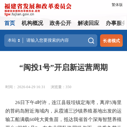
繁体版
首页
机构概况
政务公开
解读回应
办事服
长者模式
“闽投1号”开启新运营周期
时间： 2026-04-29 16:31
浏览量：350
26日下午4时许，连江县筱埕镇定海湾，离岸5海里
的苔屿岛附近海域内，从霞浦三沙镇养殖基地出发的运
输工船满载60吨大黄鱼苗，抵达我省首个深海智慧养殖