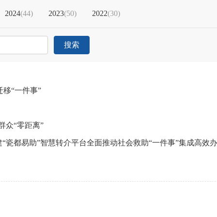
2024
(
44
)
2023
(
50
)
2022
(
30
)
搜索
移“一件事”
群众“零距离”
构建“瓷都易助”智慧转介平台全面推动社会救助“一件事”集成高效